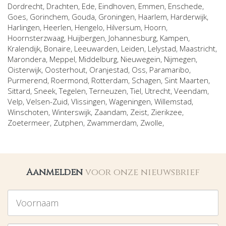
Dordrecht
,
Drachten
,
Ede
,
Eindhoven
,
Emmen
,
Enschede
,
Goes
,
Gorinchem
,
Gouda
,
Groningen
,
Haarlem
,
Harderwijk
,
Harlingen
,
Heerlen
,
Hengelo
,
Hilversum
,
Hoorn
,
Hoornsterzwaag
,
Huijbergen
,
Johannesburg
,
Kampen
,
Kralendijk, Bonaire
,
Leeuwarden
,
Leiden
,
Lelystad
,
Maastricht
,
Marondera
,
Meppel
,
Middelburg
,
Nieuwegein
,
Nijmegen
,
Oisterwijk
,
Oosterhout
,
Oranjestad
,
Oss
,
Paramaribo
,
Purmerend
,
Roermond
,
Rotterdam
,
Schagen
,
Sint Maarten
,
Sittard
,
Sneek
,
Tegelen
,
Terneuzen
,
Tiel
,
Utrecht
,
Veendam
,
Velp
,
Velsen-Zuid
,
Vlissingen
,
Wageningen
,
Willemstad
,
Winschoten
,
Winterswijk
,
Zaandam
,
Zeist
,
Zierikzee
,
Zoetermeer
,
Zutphen
,
Zwammerdam
,
Zwolle
,
Aanmelden
voor onze nieuwsbrief
Voornaam