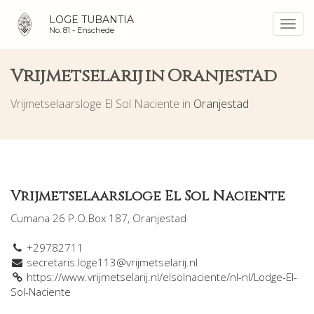
LOGE TUBANTIA
Toggl
No. 81 -
Enschede
navig
Vrijmetselarij in Oranjestad
Vrijmetselaarsloge El Sol Naciente in
Oranjestad
Vrijmetselaarsloge El Sol Naciente
Cumana 26 P.O.Box 187, Oranjestad
+29782711
secretaris.loge113@vrijmetselarij.nl
https://www.vrijmetselarij.nl/elsolnaciente/nl-nl/Lodge-El-
Sol-Naciente