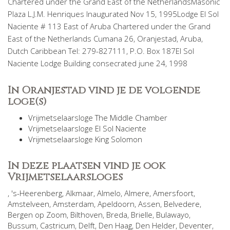
Chartered under the Grand East of the NetherlandsMasonic
Plaza L.J.M. Henriques Inaugurated Nov 15, 1995Lodge El Sol
Naciente # 113 East of Aruba Chartered under the Grand
East of the Netherlands Cumana 26, Oranjestad, Aruba,
Dutch Caribbean Tel: 279-827111, P.O. Box 187El Sol
Naciente Lodge Building consecrated june 24, 1998
In Oranjestad vind je de volgende
loge(s)
Vrijmetselaarsloge The Middle Chamber
Vrijmetselaarsloge El Sol Naciente
Vrijmetselaarsloge King Solomon
In deze plaatsen vind je ook
Vrijmetselaarsloges
,
's-Heerenberg
,
Alkmaar
,
Almelo
,
Almere
,
Amersfoort
,
Amstelveen
,
Amsterdam
,
Apeldoorn
,
Assen
,
Belvedere
,
Bergen op Zoom
,
Bilthoven
,
Breda
,
Brielle
,
Bulawayo
,
Bussum
,
Castricum
,
Delft
,
Den Haag
,
Den Helder
,
Deventer
,