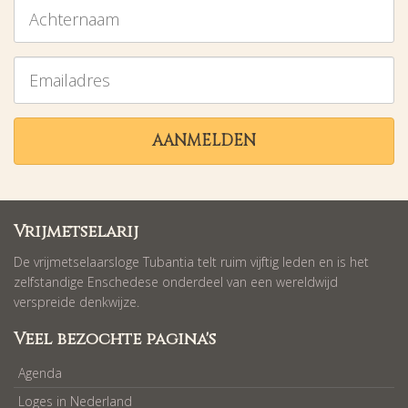
Achternaam
Emailadres
AANMELDEN
Vrijmetselarij
De vrijmetselaarsloge Tubantia telt ruim vijftig leden en is het
zelfstandige Enschedese onderdeel van een wereldwijd
verspreide denkwijze.
Veel bezochte pagina's
Agenda
Loges in Nederland