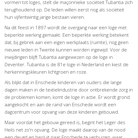
vormen tot loges, stelt de maçonnieke sociëteit Tubantia zich
terughoudend op. De leden willen eerst nog als sociëteit
hun vijfentwintig jarige bestaan vieren.
Na dit feest in 1897 wordt de overgang naar een loge met
beperkte werking gemaakt. Een beperkte werking betekent
dat, bij gebrek aan een eigen werkplaats (ruimte), nog geen
nieuwe leden in Twente kunnen worden ingewijd. Voor de
inwijdingen blijft Tubantia aangewezen op de loge in
Deventer. Tubantia is de 81e loge in Nederland en kiest de
herkenningskleuren lichtgroen en roze.
Als blijkt dat in Enschede kinderen van ouders die lange
dagen maken in de textielindustrie door ontbrekende zorg in
de problemen komen, komt de loge in actie. Er wordt grond
aangekocht en aan de rand van Enschede wordt een
dagcentrum voor opvang van deze kinderen gebouwd.
Maar voordat het gebouw gereed is, begint het Leger des
Heils net zo'n opvang. De loge maakt daarop van de nood
een deugd en besluit naar Enschede te verhuizen, waar