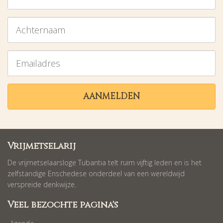
Achternaam
Emailadres
AANMELDEN
Vrijmetselarij
De vrijmetselaarsloge Tubantia telt ruim vijftig leden en is het
zelfstandige Enschedese onderdeel van een wereldwijd
verspreide denkwijze.
Veel bezochte pagina's