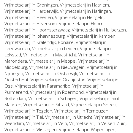
Vrijmetselarij in
Groningen
, Vrijmetselarij in
Haarlem
,
Vrijmetselarij in
Harderwijk
, Vrijmetselarij in
Harlingen
,
Vrijmetselarij in
Heerlen
, Vrijmetselarij in
Hengelo
,
Vrijmetselarij in
Hilversum
, Vrijmetselarij in
Hoorn
,
Vrijmetselarij in
Hoornsterzwaag
, Vrijmetselarij in
Huijbergen
,
Vrijmetselarij in
Johannesburg
, Vrijmetselarij in
Kampen
,
Vrijmetselarij in
Kralendijk, Bonaire
, Vrijmetselarij in
Leeuwarden
, Vrijmetselarij in
Leiden
, Vrijmetselarij in
Lelystad
, Vrijmetselarij in
Maastricht
, Vrijmetselarij in
Marondera
, Vrijmetselarij in
Meppel
, Vrijmetselarij in
Middelburg
, Vrijmetselarij in
Nieuwegein
, Vrijmetselarij in
Nijmegen
, Vrijmetselarij in
Oisterwijk
, Vrijmetselarij in
Oosterhout
, Vrijmetselarij in
Oranjestad
, Vrijmetselarij in
Oss
, Vrijmetselarij in
Paramaribo
, Vrijmetselarij in
Purmerend
, Vrijmetselarij in
Roermond
, Vrijmetselarij in
Rotterdam
, Vrijmetselarij in
Schagen
, Vrijmetselarij in
Sint
Maarten
, Vrijmetselarij in
Sittard
, Vrijmetselarij in
Sneek
,
Vrijmetselarij in
Tegelen
, Vrijmetselarij in
Terneuzen
,
Vrijmetselarij in
Tiel
, Vrijmetselarij in
Utrecht
, Vrijmetselarij in
Veendam
, Vrijmetselarij in
Velp
, Vrijmetselarij in
Velsen-Zuid
,
Vrijmetselarij in
Vlissingen
, Vrijmetselarij in
Wageningen
,