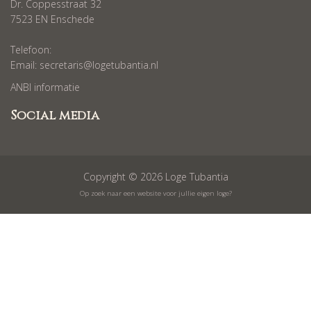
Dr. Coppesstraat 32
7523 EN Enschede
Telefoon:
Email:
secretaris@logetubantia.nl
ANBI informatie
Social media
Copyright © 2026 Loge Tubantia
Op zoek naar een website voor jullie eigen loge?