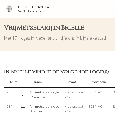
LOGE TUBANTIA
No. 81 -
Enschede
Vrijmetselarij in Brielle
Met 171 loges in Nederland vind je ons in bijna elke stad!
In Brielle vind je de volgende loge(s)
No.
Naam
Straat
Postcode
9
Vrijmetselaarsloge
Nieuwstraar
3231 AK
B
L' Aurore
21-23
281
Vrijmetselaarsloge
Nieuwstraat
3231 AK
B
Arauna
21-23