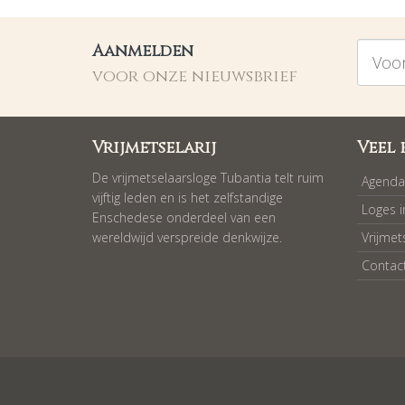
Voorna
Aanmelden
voor onze nieuwsbrief
Vrijmetselarij
Veel 
De vrijmetselaarsloge Tubantia telt ruim
Agenda
vijftig leden en is het zelfstandige
Loges 
Enschedese onderdeel van een
wereldwijd verspreide denkwijze.
Vrijmet
Contac