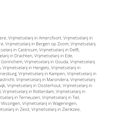
ere
, Vrijmetselarij in
Amersfoort
, Vrijmetselarij in
re
, Vrijmetselarij in
Bergen op Zoom
, Vrijmetselarij
tselarij in
Castricum
, Vrijmetselarij in
Delft
,
elarij in
Drachten
, Vrijmetselarij in
Ede
,
n
Gorinchem
, Vrijmetselarij in
Gouda
, Vrijmetselarij
n
, Vrijmetselarij in
Hengelo
, Vrijmetselarij in
nnesburg
, Vrijmetselarij in
Kampen
, Vrijmetselarij in
astricht
, Vrijmetselarij in
Marondera
, Vrijmetselarij
ijk
, Vrijmetselarij in
Oosterhout
, Vrijmetselarij in
d
, Vrijmetselarij in
Rotterdam
, Vrijmetselarij in
etselarij in
Terneuzen
, Vrijmetselarij in
Tiel
,
n
Vlissingen
, Vrijmetselarij in
Wageningen
,
etselarij in
Zeist
, Vrijmetselarij in
Zierikzee
,