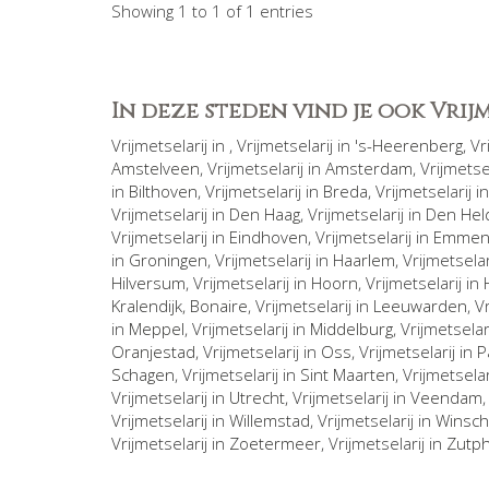
Showing 1 to 1 of 1 entries
In deze steden vind je ook Vri
Vrijmetselarij in
, Vrijmetselarij in
's-Heerenberg
, V
Amstelveen
, Vrijmetselarij in
Amsterdam
, Vrijmetse
in
Bilthoven
, Vrijmetselarij in
Breda
, Vrijmetselarij i
Vrijmetselarij in
Den Haag
, Vrijmetselarij in
Den Hel
Vrijmetselarij in
Eindhoven
, Vrijmetselarij in
Emme
in
Groningen
, Vrijmetselarij in
Haarlem
, Vrijmetselar
Hilversum
, Vrijmetselarij in
Hoorn
, Vrijmetselarij in
Kralendijk, Bonaire
, Vrijmetselarij in
Leeuwarden
, V
in
Meppel
, Vrijmetselarij in
Middelburg
, Vrijmetselar
Oranjestad
, Vrijmetselarij in
Oss
, Vrijmetselarij in
P
Schagen
, Vrijmetselarij in
Sint Maarten
, Vrijmetselar
Vrijmetselarij in
Utrecht
, Vrijmetselarij in
Veendam
Vrijmetselarij in
Willemstad
, Vrijmetselarij in
Winsch
Vrijmetselarij in
Zoetermeer
, Vrijmetselarij in
Zutp