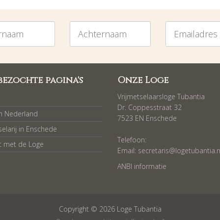
am
Achternaam
Emailadres
bezochte pagina's
Onze Loge
Vrijmetselaarsloge Tubantia
Dr. Coppesstraat 32
in Nederland
7523 EN Enschede
selarij in Enschede
Telefoon:
t met de Loge
Email:
secretaris@logetubantia.n
ANBI informatie
Copyright © 2026 Loge Tubantia