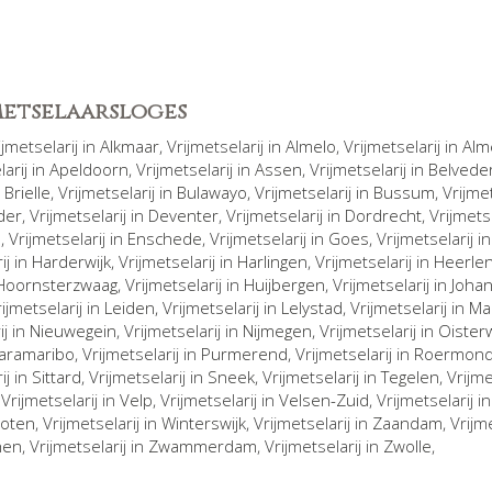
jmetselaarsloges
rijmetselarij in
Alkmaar
, Vrijmetselarij in
Almelo
, Vrijmetselarij in
Alm
larij in
Apeldoorn
, Vrijmetselarij in
Assen
, Vrijmetselarij in
Belvede
n
Brielle
, Vrijmetselarij in
Bulawayo
, Vrijmetselarij in
Bussum
, Vrijme
der
, Vrijmetselarij in
Deventer
, Vrijmetselarij in
Dordrecht
, Vrijmets
n
, Vrijmetselarij in
Enschede
, Vrijmetselarij in
Goes
, Vrijmetselarij i
ij in
Harderwijk
, Vrijmetselarij in
Harlingen
, Vrijmetselarij in
Heerle
Hoornsterzwaag
, Vrijmetselarij in
Huijbergen
, Vrijmetselarij in
Joha
rijmetselarij in
Leiden
, Vrijmetselarij in
Lelystad
, Vrijmetselarij in
Ma
ij in
Nieuwegein
, Vrijmetselarij in
Nijmegen
, Vrijmetselarij in
Oisterw
aramaribo
, Vrijmetselarij in
Purmerend
, Vrijmetselarij in
Roermon
ij in
Sittard
, Vrijmetselarij in
Sneek
, Vrijmetselarij in
Tegelen
, Vrijm
, Vrijmetselarij in
Velp
, Vrijmetselarij in
Velsen-Zuid
, Vrijmetselarij i
oten
, Vrijmetselarij in
Winterswijk
, Vrijmetselarij in
Zaandam
, Vrijm
hen
, Vrijmetselarij in
Zwammerdam
, Vrijmetselarij in
Zwolle
,