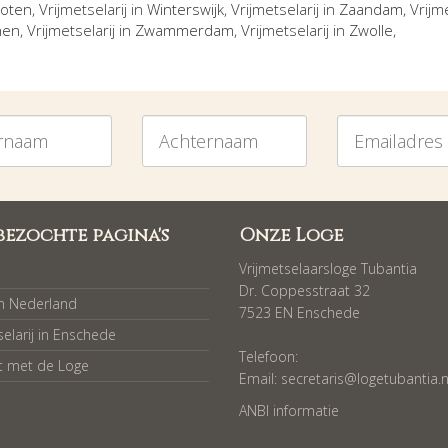
oten
, Vrijmetselarij in
Winterswijk
, Vrijmetselarij in
Zaandam
, Vrijm
hen
, Vrijmetselarij in
Zwammerdam
, Vrijmetselarij in
Zwolle
,
am
Achternaam
Emailadres
bezochte pagina's
Onze Loge
Vrijmetselaarsloge Tubantia
Dr. Coppesstraat 32
in Nederland
7523 EN Enschede
selarij in Enschede
Telefoon:
t met de Loge
Email:
secretaris@logetubantia.n
ANBI informatie