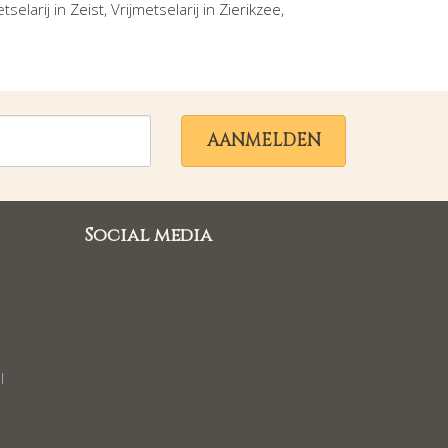
etselarij in
Zeist
, Vrijmetselarij in
Zierikzee
,
AANMELDEN
Social media
l