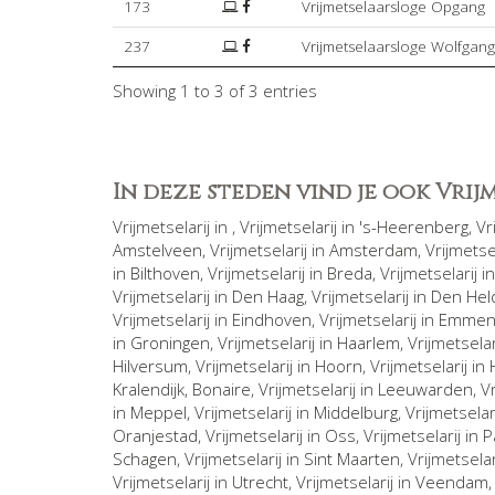
173
Vrijmetselaarsloge Opgang
237
Vrijmetselaarsloge Wolfga
Showing 1 to 3 of 3 entries
In deze steden vind je ook Vri
Vrijmetselarij in
, Vrijmetselarij in
's-Heerenberg
, V
Amstelveen
, Vrijmetselarij in
Amsterdam
, Vrijmetse
in
Bilthoven
, Vrijmetselarij in
Breda
, Vrijmetselarij i
Vrijmetselarij in
Den Haag
, Vrijmetselarij in
Den Hel
Vrijmetselarij in
Eindhoven
, Vrijmetselarij in
Emme
in
Groningen
, Vrijmetselarij in
Haarlem
, Vrijmetselar
Hilversum
, Vrijmetselarij in
Hoorn
, Vrijmetselarij in
Kralendijk, Bonaire
, Vrijmetselarij in
Leeuwarden
, V
in
Meppel
, Vrijmetselarij in
Middelburg
, Vrijmetselar
Oranjestad
, Vrijmetselarij in
Oss
, Vrijmetselarij in
P
Schagen
, Vrijmetselarij in
Sint Maarten
, Vrijmetselar
Vrijmetselarij in
Utrecht
, Vrijmetselarij in
Veendam