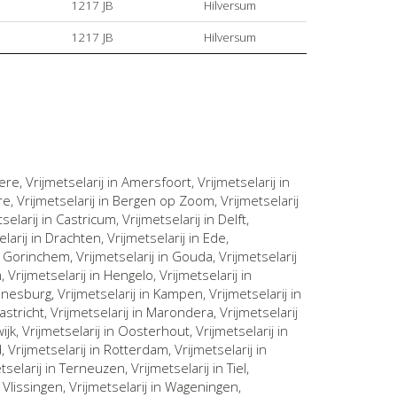
1217 JB
Hilversum
1217 JB
Hilversum
ere
, Vrijmetselarij in
Amersfoort
, Vrijmetselarij in
re
, Vrijmetselarij in
Bergen op Zoom
, Vrijmetselarij
tselarij in
Castricum
, Vrijmetselarij in
Delft
,
elarij in
Drachten
, Vrijmetselarij in
Ede
,
n
Gorinchem
, Vrijmetselarij in
Gouda
, Vrijmetselarij
n
, Vrijmetselarij in
Hengelo
, Vrijmetselarij in
nnesburg
, Vrijmetselarij in
Kampen
, Vrijmetselarij in
astricht
, Vrijmetselarij in
Marondera
, Vrijmetselarij
ijk
, Vrijmetselarij in
Oosterhout
, Vrijmetselarij in
d
, Vrijmetselarij in
Rotterdam
, Vrijmetselarij in
etselarij in
Terneuzen
, Vrijmetselarij in
Tiel
,
n
Vlissingen
, Vrijmetselarij in
Wageningen
,