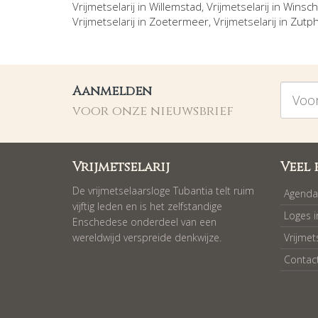
Vrijmetselarij in
Willemstad
, Vrijmetselarij in
Winsch
Vrijmetselarij in
Zoetermeer
, Vrijmetselarij in
Zutp
Voorna
Aanmelden
voor onze nieuwsbrief
Vrijmetselarij
Veel 
De vrijmetselaarsloge Tubantia telt ruim
Agenda
vijftig leden en is het zelfstandige
Loges 
Enschedese onderdeel van een
wereldwijd verspreide denkwijze.
Vrijmet
Contac