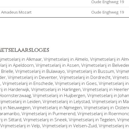
Oude Enghweg 19
ng Amadeus Mozart
Oude Enghweg 19
jmetselaarsloges
rijmetselarij in
Alkmaar
, Vrijmetselarij in
Almelo
, Vrijmetselarij in
Alm
larij in
Apeldoorn
, Vrijmetselarij in
Assen
, Vrijmetselarij in
Belvede
n
Brielle
, Vrijmetselarij in
Bulawayo
, Vrijmetselarij in
Bussum
, Vrijme
der
, Vrijmetselarij in
Deventer
, Vrijmetselarij in
Dordrecht
, Vrijmets
n
, Vrijmetselarij in
Enschede
, Vrijmetselarij in
Goes
, Vrijmetselarij i
ij in
Harderwijk
, Vrijmetselarij in
Harlingen
, Vrijmetselarij in
Heerle
Hoornsterzwaag
, Vrijmetselarij in
Huijbergen
, Vrijmetselarij in
Joha
rijmetselarij in
Leiden
, Vrijmetselarij in
Lelystad
, Vrijmetselarij in
Ma
ij in
Nieuwegein
, Vrijmetselarij in
Nijmegen
, Vrijmetselarij in
Oisterw
aramaribo
, Vrijmetselarij in
Purmerend
, Vrijmetselarij in
Roermon
ij in
Sittard
, Vrijmetselarij in
Sneek
, Vrijmetselarij in
Tegelen
, Vrijm
, Vrijmetselarij in
Velp
, Vrijmetselarij in
Velsen-Zuid
, Vrijmetselarij i