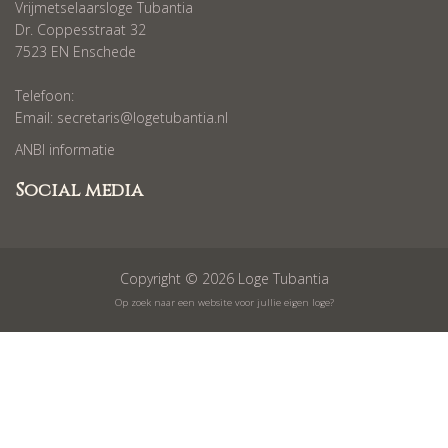
Vrijmetselaarsloge Tubantia
Dr. Coppesstraat 32
7523 EN Enschede
Telefoon:
Email:
secretaris@logetubantia.nl
ANBI informatie
Social media
Copyright © 2026 Loge Tubantia
Op zoek naar een website voor jullie eigen loge?