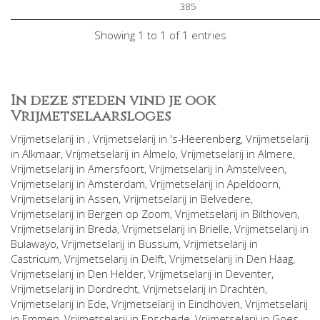
385
Showing 1 to 1 of 1 entries
In deze steden vind je ook
Vrijmetselaarsloges
Vrijmetselarij in
, Vrijmetselarij in
's-Heerenberg
, Vrijmetselarij
in
Alkmaar
, Vrijmetselarij in
Almelo
, Vrijmetselarij in
Almere
,
Vrijmetselarij in
Amersfoort
, Vrijmetselarij in
Amstelveen
,
Vrijmetselarij in
Amsterdam
, Vrijmetselarij in
Apeldoorn
,
Vrijmetselarij in
Assen
, Vrijmetselarij in
Belvedere
,
Vrijmetselarij in
Bergen op Zoom
, Vrijmetselarij in
Bilthoven
,
Vrijmetselarij in
Breda
, Vrijmetselarij in
Brielle
, Vrijmetselarij in
Bulawayo
, Vrijmetselarij in
Bussum
, Vrijmetselarij in
Castricum
, Vrijmetselarij in
Delft
, Vrijmetselarij in
Den Haag
,
Vrijmetselarij in
Den Helder
, Vrijmetselarij in
Deventer
,
Vrijmetselarij in
Dordrecht
, Vrijmetselarij in
Drachten
,
Vrijmetselarij in
Ede
, Vrijmetselarij in
Eindhoven
, Vrijmetselarij
in
Emmen
, Vrijmetselarij in
Enschede
, Vrijmetselarij in
Goes
,