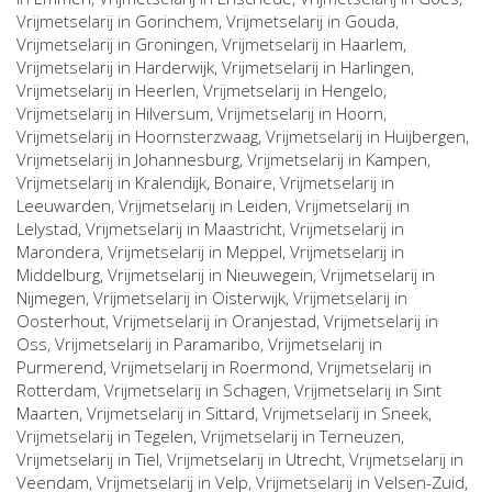
Vrijmetselarij in
Gorinchem
, Vrijmetselarij in
Gouda
,
Vrijmetselarij in
Groningen
, Vrijmetselarij in
Haarlem
,
Vrijmetselarij in
Harderwijk
, Vrijmetselarij in
Harlingen
,
Vrijmetselarij in
Heerlen
, Vrijmetselarij in
Hengelo
,
Vrijmetselarij in
Hilversum
, Vrijmetselarij in
Hoorn
,
Vrijmetselarij in
Hoornsterzwaag
, Vrijmetselarij in
Huijbergen
,
Vrijmetselarij in
Johannesburg
, Vrijmetselarij in
Kampen
,
Vrijmetselarij in
Kralendijk, Bonaire
, Vrijmetselarij in
Leeuwarden
, Vrijmetselarij in
Leiden
, Vrijmetselarij in
Lelystad
, Vrijmetselarij in
Maastricht
, Vrijmetselarij in
Marondera
, Vrijmetselarij in
Meppel
, Vrijmetselarij in
Middelburg
, Vrijmetselarij in
Nieuwegein
, Vrijmetselarij in
Nijmegen
, Vrijmetselarij in
Oisterwijk
, Vrijmetselarij in
Oosterhout
, Vrijmetselarij in
Oranjestad
, Vrijmetselarij in
Oss
, Vrijmetselarij in
Paramaribo
, Vrijmetselarij in
Purmerend
, Vrijmetselarij in
Roermond
, Vrijmetselarij in
Rotterdam
, Vrijmetselarij in
Schagen
, Vrijmetselarij in
Sint
Maarten
, Vrijmetselarij in
Sittard
, Vrijmetselarij in
Sneek
,
Vrijmetselarij in
Tegelen
, Vrijmetselarij in
Terneuzen
,
Vrijmetselarij in
Tiel
, Vrijmetselarij in
Utrecht
, Vrijmetselarij in
Veendam
, Vrijmetselarij in
Velp
, Vrijmetselarij in
Velsen-Zuid
,