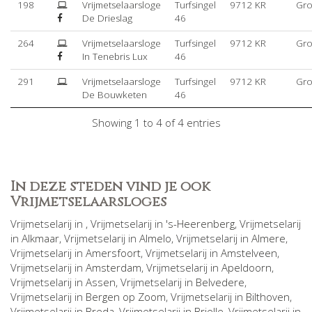
198
Vrijmetselaarsloge
Turfsingel
9712 KR
Gro
De Drieslag
46
264
Vrijmetselaarsloge
Turfsingel
9712 KR
Gro
In Tenebris Lux
46
291
Vrijmetselaarsloge
Turfsingel
9712 KR
Gro
De Bouwketen
46
Showing 1 to 4 of 4 entries
In deze steden vind je ook
Vrijmetselaarsloges
Vrijmetselarij in
, Vrijmetselarij in
's-Heerenberg
, Vrijmetselarij
in
Alkmaar
, Vrijmetselarij in
Almelo
, Vrijmetselarij in
Almere
,
Vrijmetselarij in
Amersfoort
, Vrijmetselarij in
Amstelveen
,
Vrijmetselarij in
Amsterdam
, Vrijmetselarij in
Apeldoorn
,
Vrijmetselarij in
Assen
, Vrijmetselarij in
Belvedere
,
Vrijmetselarij in
Bergen op Zoom
, Vrijmetselarij in
Bilthoven
,
Vrijmetselarij in
Breda
, Vrijmetselarij in
Brielle
, Vrijmetselarij in