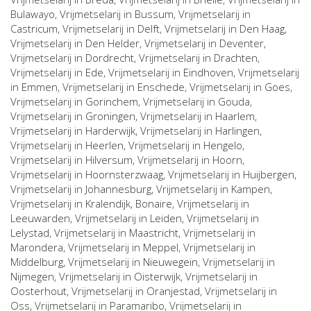
Bulawayo
, Vrijmetselarij in
Bussum
, Vrijmetselarij in
Castricum
, Vrijmetselarij in
Delft
, Vrijmetselarij in
Den Haag
,
Vrijmetselarij in
Den Helder
, Vrijmetselarij in
Deventer
,
Vrijmetselarij in
Dordrecht
, Vrijmetselarij in
Drachten
,
Vrijmetselarij in
Ede
, Vrijmetselarij in
Eindhoven
, Vrijmetselarij
in
Emmen
, Vrijmetselarij in
Enschede
, Vrijmetselarij in
Goes
,
Vrijmetselarij in
Gorinchem
, Vrijmetselarij in
Gouda
,
Vrijmetselarij in
Groningen
, Vrijmetselarij in
Haarlem
,
Vrijmetselarij in
Harderwijk
, Vrijmetselarij in
Harlingen
,
Vrijmetselarij in
Heerlen
, Vrijmetselarij in
Hengelo
,
Vrijmetselarij in
Hilversum
, Vrijmetselarij in
Hoorn
,
Vrijmetselarij in
Hoornsterzwaag
, Vrijmetselarij in
Huijbergen
,
Vrijmetselarij in
Johannesburg
, Vrijmetselarij in
Kampen
,
Vrijmetselarij in
Kralendijk, Bonaire
, Vrijmetselarij in
Leeuwarden
, Vrijmetselarij in
Leiden
, Vrijmetselarij in
Lelystad
, Vrijmetselarij in
Maastricht
, Vrijmetselarij in
Marondera
, Vrijmetselarij in
Meppel
, Vrijmetselarij in
Middelburg
, Vrijmetselarij in
Nieuwegein
, Vrijmetselarij in
Nijmegen
, Vrijmetselarij in
Oisterwijk
, Vrijmetselarij in
Oosterhout
, Vrijmetselarij in
Oranjestad
, Vrijmetselarij in
Oss
, Vrijmetselarij in
Paramaribo
, Vrijmetselarij in