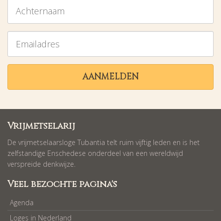
Achternaam
Emailadres
AANMELDEN
Vrijmetselarij
De vrijmetselaarsloge Tubantia telt ruim vijftig leden en is het
zelfstandige Enschedese onderdeel van een wereldwijd
verspreide denkwijze.
Veel bezochte pagina's
Agenda
Loges in Nederland