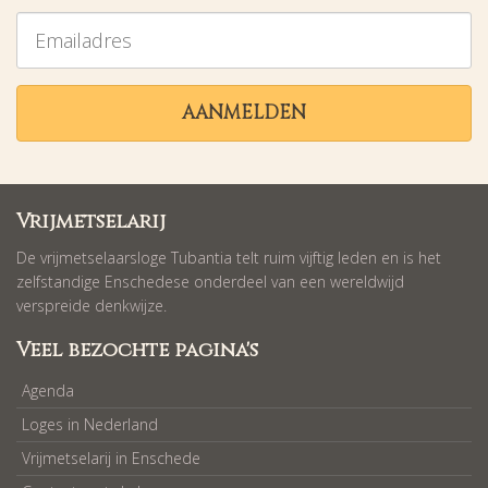
Emailadres
AANMELDEN
Vrijmetselarij
De vrijmetselaarsloge Tubantia telt ruim vijftig leden en is het
zelfstandige Enschedese onderdeel van een wereldwijd
verspreide denkwijze.
Veel bezochte pagina's
Agenda
Loges in Nederland
Vrijmetselarij in Enschede