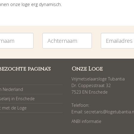
innen onze loge erg dynamisch.
am
Achternaam
Emailadres
bezochte pagina's
Onze Loge
Vrijmetselaarsloge Tubantia
Dr. Coppesstraat 32
in Nederland
7523 EN Enschede
selarij in Enschede
Telefoon:
t met de Loge
Email:
secretaris@logetubantia.n
ANBI informatie