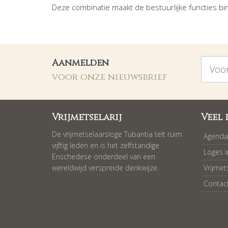
Deze combinatie maakt de bestuurlijke functies b
Voorna
Aanmelden
voor onze nieuwsbrief
Vrijmetselarij
Veel 
De vrijmetselaarsloge Tubantia telt ruim
Agenda
vijftig leden en is het zelfstandige
Loges 
Enschedese onderdeel van een
wereldwijd verspreide denkwijze.
Vrijmet
Contac